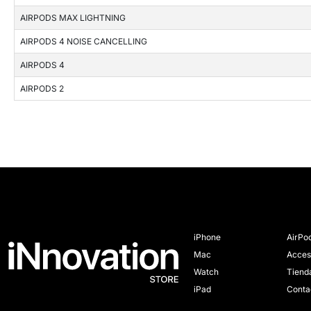
AIRPODS MAX LIGHTNING
AIRPODS 4 NOISE CANCELLING
AIRPODS 4
AIRPODS 2
iPhone
AirPo
Mac
Acces
Watch
Tiend
iPad
Conta