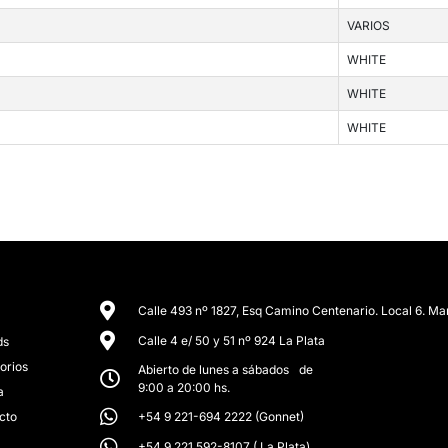
VARIOS
WHITE
WHITE
WHITE
Calle 493 nº 1827, Esq Camino Centenario. Local 6. Ma
Calle 4 e/ 50 y 51 nº 924 La Plata
ds
orios
Abierto de lunes a sábados de
9:00 a 20:00 hs.
a
cto
+54 9 221-694 2222 (Gonnet)
+54 9 221 592-8107 ( La Plata)