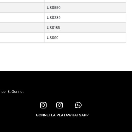
US$550
US$239
US$185
US$90
nuel B. Gonnet
GONNET
LA PLATA
WHATSAPP