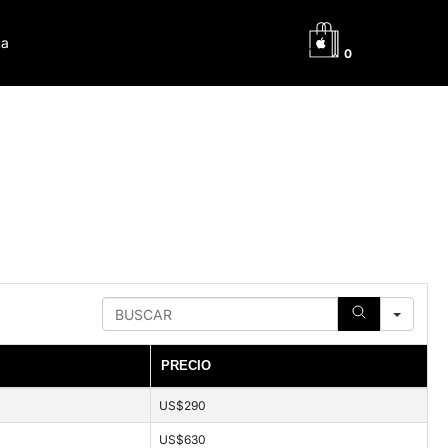
ta
0
Search
PRECIO
US$290
US$630