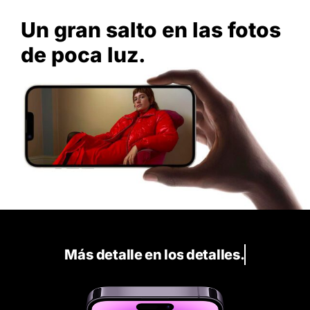
Un gran salto en las fotos
de poca luz.
Más
d
e
t
a
l
l
e
e
n
l
o
s
d
e
t
a
l
l
e
s
.