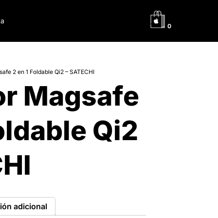
ta
0
afe 2 en 1 Foldable Qi2 – SATECHI
or Magsafe
oldable Qi2
CHI
ión adicional