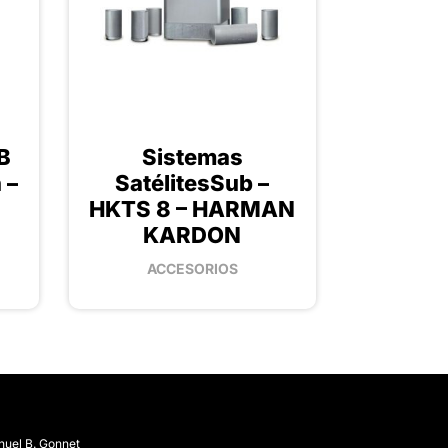
B
Sistemas
 –
SatélitesSub –
HKTS 8 – HARMAN
KARDON
ACCESORIOS
nuel B. Gonnet