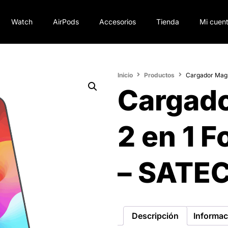
Watch
AirPods
Accesorios
Tienda
Mi cuen
Inicio
Productos
Cargador Mags
Cargad
2 en 1 F
– SATE
Descripción
Informac