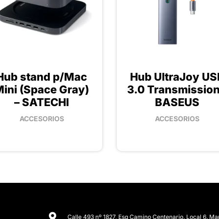
Hub stand p/Mac
Hub UltraJoy US
ini (Space Gray)
3.0 Transmission
– SATECHI
BASEUS
ACCESORIOS
ACCESORIOS
Calle 493 nº 1827, Esq Camino Centenario. Local 6. Ma