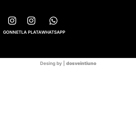
GONNET
LA PLATA
WHATSAPP
Desing by |
dosveintiuno