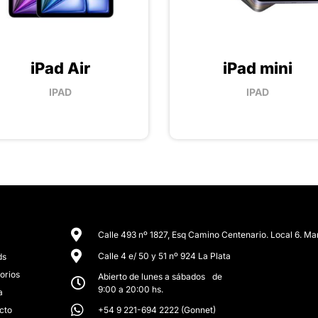
iPad Air
iPad mini
IPAD
IPAD
Calle 493 nº 1827, Esq Camino Centenario. Local 6. Ma
Calle 4 e/ 50 y 51 nº 924 La Plata
ds
orios
Abierto de lunes a sábados de
9:00 a 20:00 hs.
a
cto
+54 9 221-694 2222 (Gonnet)