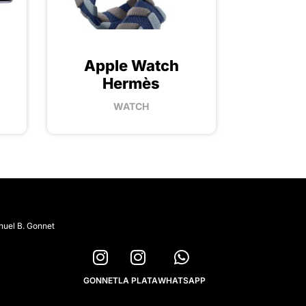
Apple Watch
Hermès
WATCH
nuel B. Gonnet
GONNET
LA PLATA
WHATSAPP