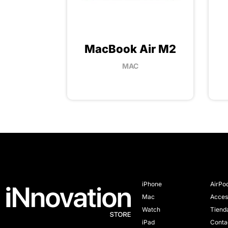
MacBook Air M2
MAC
iPhone
AirPo
Mac
Acces
Watch
Tiend
iPad
Conta