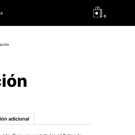
ta
0
ración
ª
ión
ión adicional