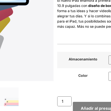
El nuevo iPad enamora a primera 
10.9 pulgadas con
diseño de bo
forma a tus ideas y hacer videol
alegrar tus días. Y si lo combin
para el iPad, tus posibilidades s
más capaz. Más no se puede ped
Almacenamiento
Color
Añadir al pres