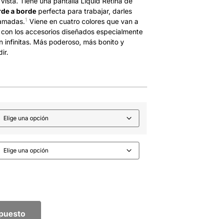
vista. Tiene una pantalla Liquid Retina de
rde a borde
perfecta para trabajar, darles
1
lamadas.
Viene en cuatro colores que van a
as con los accesorios diseñados especialmente
on infinitas. Más poderoso, más bonito y
ir.
upuesto