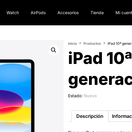
Watch
AirPods
Accesorios
Tienda
Mi cuen
Inicio
Productos
iPad 10ª gene
iPad 10
generac
Estado:
Nuevo
Descripción
Informac